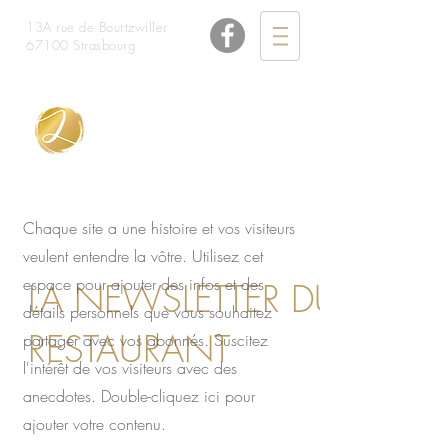
13A rue de Bourtzwiller
67100 Strasbourg
06 48 26 33 98
Chaque site a une histoire et vos visiteurs
veulent entendre la vôtre. Utilisez cet
espace pour ajouter des infos et des
LA NEWSLETTER DU
détails personnels que vous souhaitez
RESTAURANT
partager avec vos abonnés. Suscitez
l'intérêt de vos visiteurs avec des
anecdotes. Double-cliquez ici pour
ajouter votre contenu.