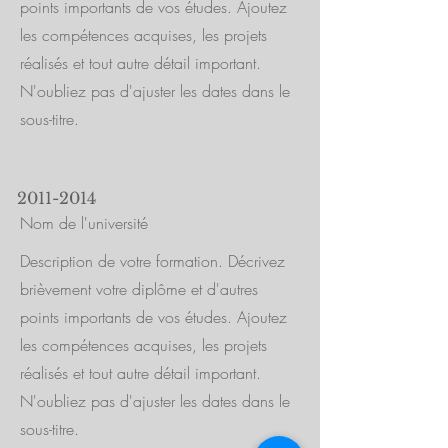
points importants de vos études. Ajoutez
les compétences acquises, les projets
réalisés et tout autre détail important.
N'oubliez pas d'ajuster les dates dans le
sous-titre.
2011-2014
Nom de l'université
Description de votre formation. Décrivez
brièvement votre diplôme et d'autres
points importants de vos études. Ajoutez
les compétences acquises, les projets
réalisés et tout autre détail important.
N'oubliez pas d'ajuster les dates dans le
sous-titre.