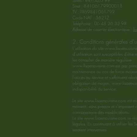
Siren : 841061799
Siret : 84106179900018
TV : FR69841061799
Code NAF : 5621Z
Téléphone : 06 48 26 33 98
Adresse de courrier électronique :
l
2. Conditions générales d’ut
L’utilisation du site
www.lisaencuisin
d’utilisation sont susceptibles d’être
les consulter de manière régulière.
www.lisaencuisine.com
est par prin
maintenance ou cas de force majeure
l’accès au service et s’efforcera alo
obligation de moyen,
www.lisaencu
indisponibilité du service.
Le site
www.lisaencuisine.com
est mi
moment, sans préavis et s’imposent à l
connaissance des modifications.
Le site
www.lisaencuisine.com
se rés
légales. En continuant à utiliser les 
seraient intervenues.