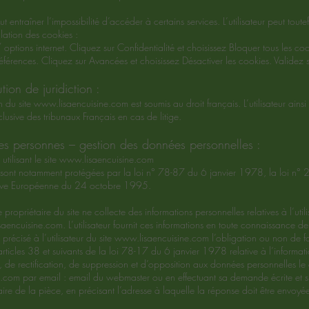
ut entraîner l’impossibilité d’accéder à certains services. L’utilisateur peut tout
llation des cookies :
/ options internet. Cliquez sur Confidentialité et choisissez Bloquer tous les co
férences. Cliquez sur Avancées et choisissez Désactiver les cookies. Validez 
tion de juridiction :
on du site
www.lisaencuisine.com
est soumis au droit français. L’utilisateur ains
usive des tribunaux Français en cas de litige.
des personnes – gestion des données personnelles :
utilisant le site
www.lisaencuisine.com
 sont notamment protégées par la loi n° 78-87 du 6 janvier 1978, la loi n°
tive Européenne du 24 octobre 1995.
le propriétaire du site ne collecte des informations personnelles relatives à l’uti
aencuisine.com
. L’utilisateur fournit ces informations en toute connaissance
 précisé à l’utilisateur du site
www.lisaencuisine.com
l’obligation ou non de fo
icles 38 et suivants de la loi 78-17 du 6 janvier 1978 relative à l’informatiqu
s, de rectification, de suppression et d’opposition aux données personnelles le
e.com
par email : email du webmaster ou en effectuant sa demande écrite e
ulaire de la pièce, en précisant l’adresse à laquelle la réponse doit être envoyé