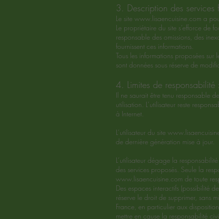
3. Description des services f
Le site
www.lisaencuisine.com
a pour
Le propriétaire du site s’efforce de fou
responsable des omissions, des inexac
fournissent ces informations.
Tous les informations proposées sur l
sont données sous réserve de modific
4. Limites de responsabilité 
Il ne saurait être tenu responsable 
utilisation. L’utilisateur reste respo
à Internet.
L’utilisateur du site
www.lisaencuisin
de dernière génération mise à jour.
L’utilisateur dégage la responsabilit
des services proposés. Seule la respo
www.lisaencuisine.com
de toute resp
Des espaces interactifs (possibilité d
réserve le droit de supprimer, sans 
France, en particulier aux dispositio
mettre en cause la responsabilité civ