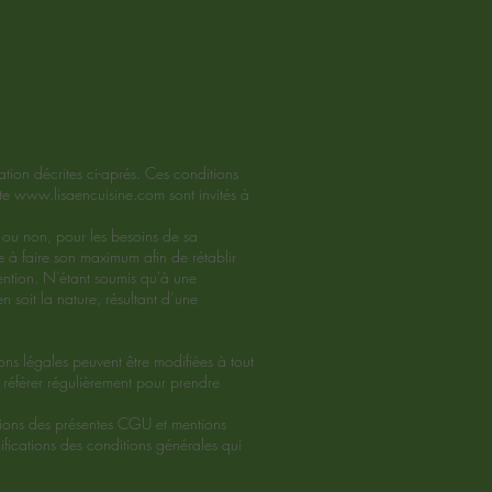
ation décrites ci-aprés. Ces conditions
ite
www.lisaencuisine.com
sont invités à
 ou non, pour les besoins de sa
 à faire son maximum afin de rétablir
vention. N’étant soumis qu’à une
 soit la nature, résultant d’une
ons légales peuvent être modifiées à tout
’y référer régulièrement pour prendre
gations des présentes CGU et mentions
difications des conditions générales qui