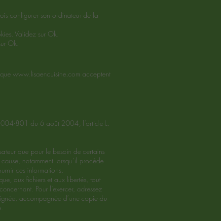
efois configurer son ordinateur de la
okies. Validez sur Ok.
sur Ok.
i que
www.lisaencuisine.com
acceptent
 2004-801 du 6 août 2004, l’article L.
lisateur que pour le besoin de certains
 de cause, notamment lorsqu’il procède
urnir ces informations.
e, aux fichiers et aux libertés, tout
 concernant. Pour l’exercer, adressez
t signée, accompagnée d’une copie du
e.