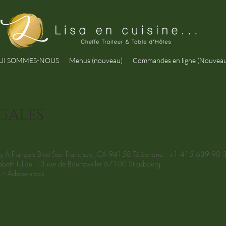
UI SOMMES-NOUS
Menus (nouveau)
Commandes en ligne (Nouvea
GALES
y A François Blvd San Francisco, CA 94158 Téléphone : +1 415 639 90 
th Iuliani 13 rue de Bourtzwiller 67100 Strasbourg
– Adobe stock