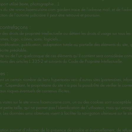
port utilisé (texte, photographie…).
rs du site
www.lisaencuisine.com
gardent trace de l’adresse mail, et de l’adres
ion de l’autorité judiciaire il peut être retrouvé et poursuivi.
 contrefaçons :
e des droits de propriété intellectuelle ou détient les droits d’usage sur tous les
smes, logo, icônes, sons, logiciels…
modification, publication, adaptation totale ou partielle des éléments du site,
n écrite préalable.
site ou de l’un quelconque de ces éléments qu’il contient sera considérée com
ions des articles L.335-2 et suivants du Code de Propriété Intellectuelle.
es :
nt un certain nombre de liens hypertextes vers d’autres sites (partenaires, inf
te . Cependant, le propriétaire du site n’a pas la possibilité de vérifier le conte
aux risques éventuels de contenus illicites.
 visites sur le site
www.lisaencuisine.com
, un ou des cookies sont susceptible
 petite taille, qui ne permet pas l’identification de l’utilisateur, mais qui enreg
. Les données ainsi obtenues visent à faciliter la navigation ultérieure sur le s
tion permet d’informer de la présence de cookie et éventuellement, de refuser