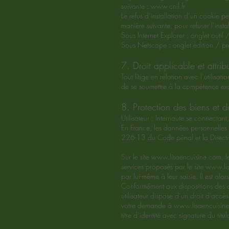
suivante :
www.cnil.fr
Le refus d’installation d’un cookie pe
manière suivante, pour refuser l’insta
Sous Internet Explorer : onglet outil 
Sous Netscape : onglet édition / pré
7. Droit applicable et attribu
Tout litige en relation avec l’utilisati
de se soumettre à la compétence excl
8. Protection des biens et 
Utilisateur : Internaute se connectant, 
En France, les données personnelles
226-13 du Code pénal et la Direc
Sur le site
www.lisaencuisine.com
, 
services proposés par le site
www.lis
par lui-même à leur saisie. Il est alors
Conformément aux dispositions des art
utilisateur dispose d’un droit d’accè
votre demande à
www.lisaencuisin
titre d’identité avec signature du tit