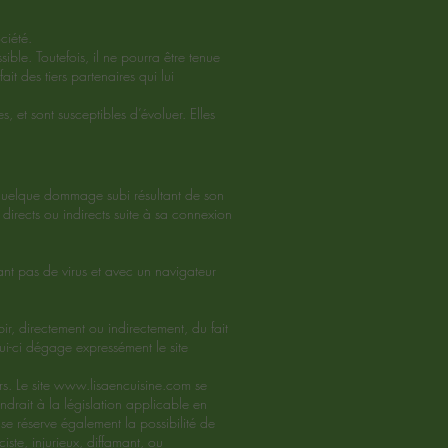
ciété.
ible. Toutefois, il ne pourra être tenue
it des tiers partenaires qui lui
s, et sont susceptibles d’évoluer. Elles
e quelque dommage subi résultant de son
s directs ou indirects suite à sa connexion
ant pas de virus et avec un navigateur
bir, directement ou indirectement, du fait
lui-ci dégage expressément le site
s. Le site
www.lisaencuisine.com
se
drait à la législation applicable en
 se réserve également la possibilité de
ste, injurieux, diffamant, ou