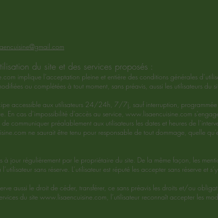
isaencuisine@gmail.com
ilisation du site et des services proposés :
e.com
implique l’acceptation pleine et entière des conditions générales d’utilis
 modifiées ou complétées à tout moment, sans préavis, aussi les utilisateurs du s
cipe accessible aux utilisateurs 24/24h, 7/7j, sauf interruption, programmée
. En cas d’impossibilité d’accès au service,
www.lisaencuisine.com
s’engage
rs de communiquer préalablement aux utilisateurs les dates et heures de l’inter
isine.com
ne saurait être tenu pour responsable de tout dommage, quelle qu’en
s à jour régulièrement par le propriétaire du site. De la même façon, les menti
’utilisateur sans réserve. L’utilisateur est réputé les accepter sans réserve et s
erve aussi le droit de céder, transférer, ce sans préavis les droits et/ou obli
Services du site
www.lisaencuisine.com
, l’utilisateur reconnaît accepter les mo