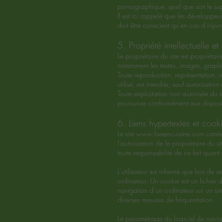
pornographique, quel que soit le sup
Il est ici rappelé que les développeu
doit être conscient qu’en cas d’injonct
5. Propriété intellectuelle et
Le propriétaire du site est propriétair
notamment les textes, images, graphi
Toute reproduction, représentation, 
utilisé, est interdite, sauf autorisatio
Toute exploitation non autorisée du 
poursuivie conformément aux disposit
6. Liens hypertextes et cooki
Le site
www.lisaencuisine.com
contie
l’autorisation de le propriétaire du si
toute responsabilité de ce fait quant 
L’utilisateur est informé que lors de ses
ordinateur. Un cookie est un fichier de
navigation d’un ordinateur sur un site
diverses mesures de fréquentation.
Le paramétrage du logiciel de naviga