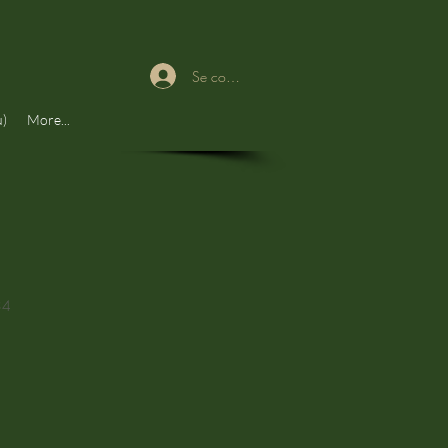
Se connecter
u)
More...
34