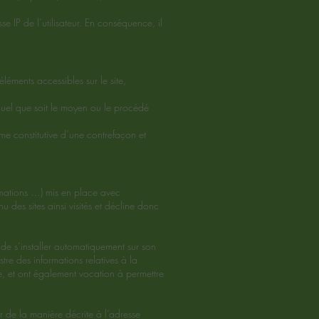
se IP de l’utilisateur. En conséquence, il
 éléments accessibles sur le site,
 quel que soit le moyen ou le procédé
me constitutive d’une contrefaçon et
ormations …) mis en place avec
nu des sites ainsi visités et décline donc
 de s’installer automatiquement sur son
istre des informations relatives à la
ite, et ont également vocation à permettre
 de la manière décrite à l’adresse