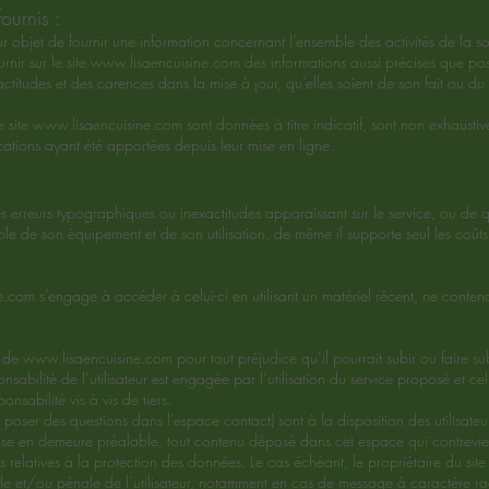
ournis :
 objet de fournir une information concernant l’ensemble des activités de la so
rnir sur le site
www.lisaencuisine.com
des informations aussi précises que poss
titudes et des carences dans la mise à jour, qu’elles soient de son fait ou du fa
e site
www.lisaencuisine.com
sont données à titre indicatif, sont non exhaustive
ations ayant été apportées depuis leur mise en ligne.
:
des erreurs typographiques ou inexactitudes apparaissant sur le service, ou d
nsable de son équipement et de son utilisation, de même il supporte seul les coût
e.com
s’engage à accéder à celui-ci en utilisant un matériel récent, ne conten
é de
www.lisaencuisine.com
pour tout préjudice qu’il pourrait subir ou faire su
nsabilité de l’utilisateur est engagée par l’utilisation du service proposé et ce
onsabilité vis à vis de tiers.
e poser des questions dans l’espace contact) sont à la disposition des utilisateur
mise en demeure préalable, tout contenu déposé dans cet espace qui contrevien
ns relatives à la protection des données. Le cas échéant, le propriétaire du site
ile et/ou pénale de l’utilisateur, notamment en cas de message à caractère raci