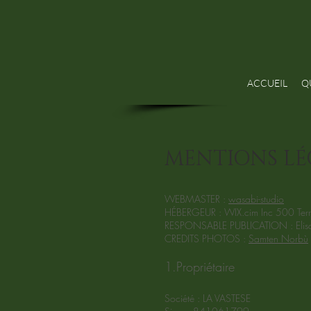
ACCUEIL
Q
MENTIONS LÉ
WEBMASTER :
wasabi-studio
HÉBERGEUR : WIX.cim Inc 500 Terr
RESPONSABLE PUBLICATION : Elisabe
CREDITS PHOTOS :
Samten Norbù
1.Propriétaire
Société : LA VASTESE